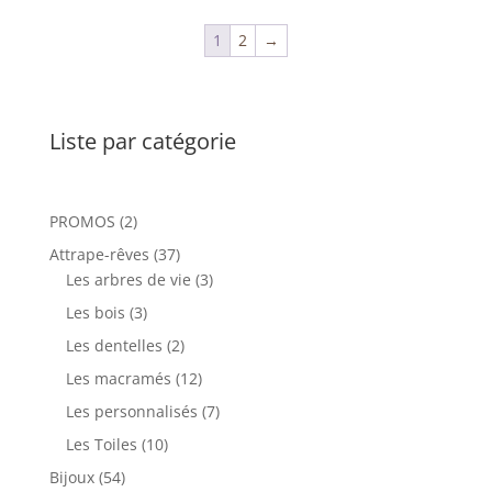
1
2
→
Liste par catégorie
2
PROMOS
2
produits
37
Attrape-rêves
37
produits
3
Les arbres de vie
3
produits
3
Les bois
3
produits
2
Les dentelles
2
produits
12
Les macramés
12
produits
7
Les personnalisés
7
produits
10
Les Toiles
10
produits
54
Bijoux
54