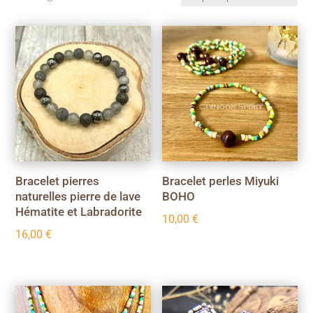
du
plus
récent
au
plus
ancien
Bracelet pierres
Bracelet perles Miyuki
naturelles pierre de lave
BOHO
Hématite et Labradorite
10,00
€
16,00
€