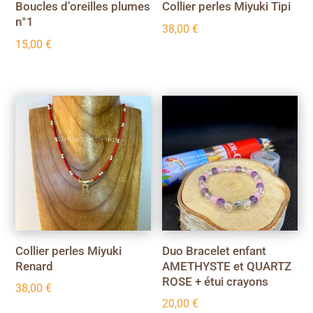
Boucles d’oreilles plumes
Collier perles Miyuki Tipi
n°1
38,00
€
15,00
€
Collier perles Miyuki
Duo Bracelet enfant
Renard
AMETHYSTE et QUARTZ
ROSE + étui crayons
38,00
€
20,00
€