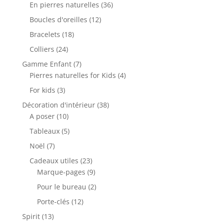
produits
36
En pierres naturelles
36
produits
12
Boucles d'oreilles
12
produits
18
Bracelets
18
produits
24
Colliers
24
produits
7
Gamme Enfant
7
produits
4
Pierres naturelles for Kids
4
produits
3
For kids
3
produits
38
Décoration d'intérieur
38
10
produits
A poser
10
produits
5
Tableaux
5
produits
7
Noël
7
produits
23
Cadeaux utiles
23
produits
9
Marque-pages
9
produits
2
Pour le bureau
2
produits
12
Porte-clés
12
produits
13
Spirit
13