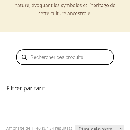
nature, évoquant les symboles et l’héritage de
cette culture ancestrale.
Recherche
de
produits
Filtrer par tarif
Trié
Affichage de 1–40 sur 54 résultats