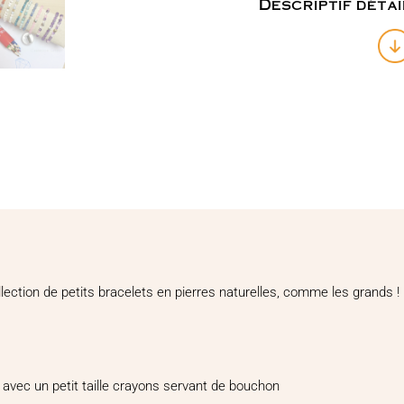
Descriptif détai
enfant
AMETHYSTE
et
QUARTZ
ROSE
+
étui
crayons
lection de petits bracelets en pierres naturelles, comme les grands !
 avec un petit taille crayons servant de bouchon