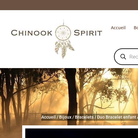
Accueil
B
Recherche
de
produits
Accueil
/
Bijoux
/
Bracelets
/
Duo Bracelet enfan