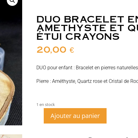
DUO BRACELET E
AMETHYSTE ET Q
ÉTUI CRAYONS
20,00
€
DUO pour enfant : Bracelet en pierres naturell
Pierre : Améthyste, Quartz rose et Cristal de Ro
1 en stock
Ajouter au panier
quantité
de
Duo
Bracelet