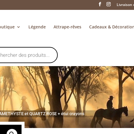
Livraison 
outique
Légende
Attrape-rêves
Cadeaux & Décoratio
t AMETHYSTE et QUARTZ ROSE + étui crayons