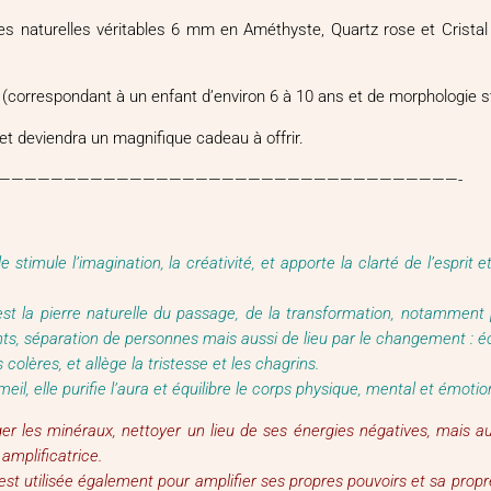
res naturelles véritables 6 mm en Améthyste, Quartz rose et Cristal 
n (correspondant à un enfant d’environ 6 à 10 ans et de morphologie s
 et deviendra un magnifique cadeau à offrir.
———————————————————————————————————-
 stimule l’imagination, la créativité, et apporte la clarté de l’esprit et l
c’est la pierre naturelle du passage, de la transformation, notammen
nts, séparation de personnes mais aussi de lieu par le changement : é
 colères, et allège la tristesse et les chagrins.
l, elle purifie l’aura et équilibre le corps physique, mental et émotion
r les minéraux, nettoyer un lieu de ses énergies négatives, mais auss
amplificatrice.
ui est utilisée également pour amplifier ses propres pouvoirs et sa pro