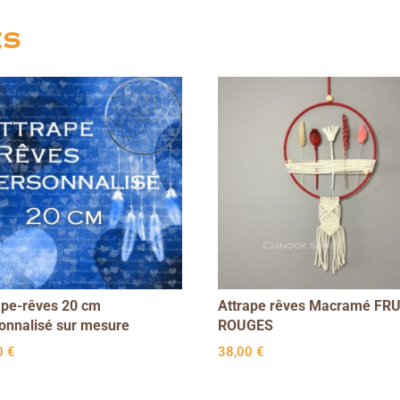
es
ape-rêves 20 cm
Attrape rêves Macramé FR
onnalisé sur mesure
ROUGES
0
€
38,00
€