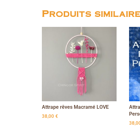
Produits similair
Attrape rêves Macramé LOVE
Attr
Pers
38,00
€
38,0