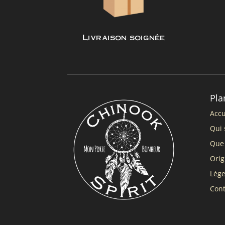
Livraison soignée
Pla
Accu
Qui 
Que 
Orig
Lég
Cont