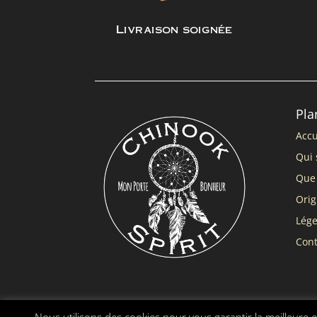
Livraison soignée
Pla
Accu
Qui 
Que 
Orig
Lég
Cont