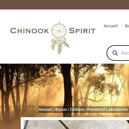
Accueil
B
Recherche
de
produits
Accueil
/
Bijoux
/
Colliers
/
Pendentif Labradorite 