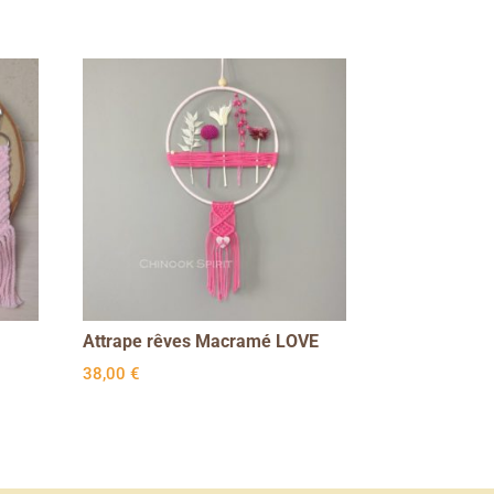
Attrape rêves Macramé LOVE
38,00
€