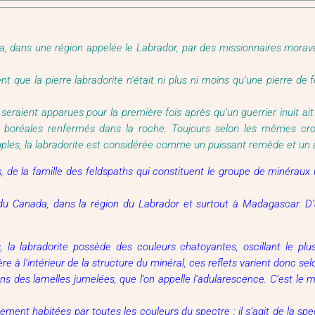
a, dans une région appelée le Labrador, par des missionnaires morav
ent que la pierre labradorite n’était ni plus ni moins qu’une pierre de
seraient apparues pour la première fois après qu’un guerrier inuit ait
s boréales renfermés dans la roche. Toujours selon les mêmes croya
ples, la labradorite est considérée comme un puissant remède et un 
s, de la famille des feldspaths qui constituent le groupe de minérau
du Canada, dans la région du Labrador et surtout à Madagascar. D’a
, la labradorite possède des couleurs chatoyantes, oscillant le pl
re à l’intérieur de la structure du minéral, ces reflets varient donc sel
s des lamelles jumelées, que l’on appelle l’adularescence. C’est le mi
ent habitées par toutes les couleurs du spectre : il s’agit de la spect