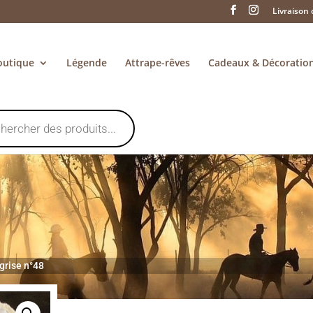
Livraison 
outique
Légende
Attrape-rêves
Cadeaux & Décoratio
grise n°48