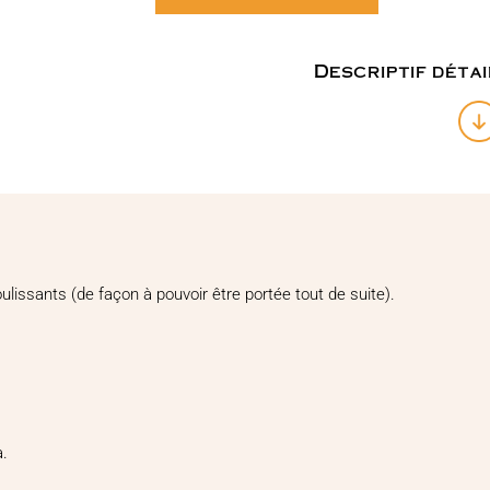
de
Pendentif
Labradorite
Descriptif détai
grise
n°48
lissants (de façon à pouvoir être portée tout de suite).
a.