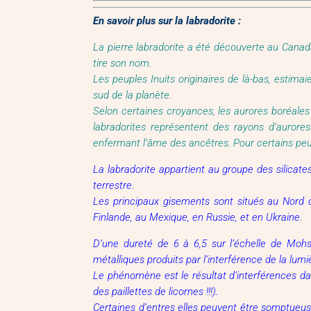
En savoir plus sur la labradorite :
La pierre labradorite a été découverte au Canad
tire son nom.
Les peuples Inuits originaires de là-bas, estimai
sud de la planète.
Selon certaines croyances, les aurores boréales 
labradorites représentent des rayons d’aurore
enfermant l’âme des ancêtres. Pour certains peu
La labradorite appartient au groupe des silicate
terrestre.
Les principaux gisements sont situés au Nord 
Finlande, au Mexique, en Russie, et en Ukraine.
D’une dureté de 6 à 6,5 sur l’échelle de Mohs
métalliques produits par l’interférence de la lumiè
Le phénomène est le résultat d’interférences dan
des paillettes de licornes !!!).
Certaines d’entres elles peuvent être somptueusem