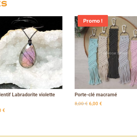
es
Promo !
entif Labradorite violette
Porte-clé macramé
Le
Le
8,00
€
6,00
€
prix
prix
0
€
initial
actuel
était :
est :
8,00 €.
6,00 €.