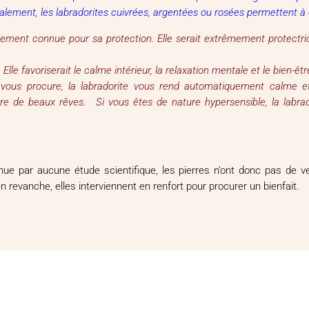
alement, les labradorites cuivrées, argentées ou rosées permettent à c
alement connue pour sa protection. Elle serait extrêmement protectric
 Elle favoriserait le calme intérieur, la relaxation mentale et le bien-êt
 vous procure, la labradorite vous rend automatiquement calme et
ire de beaux rêves. Si vous êtes de nature hypersensible, la labrad
connue par aucune étude scientifique, les pierres n’ont donc pas de 
evanche, elles interviennent en renfort pour procurer un bienfait.