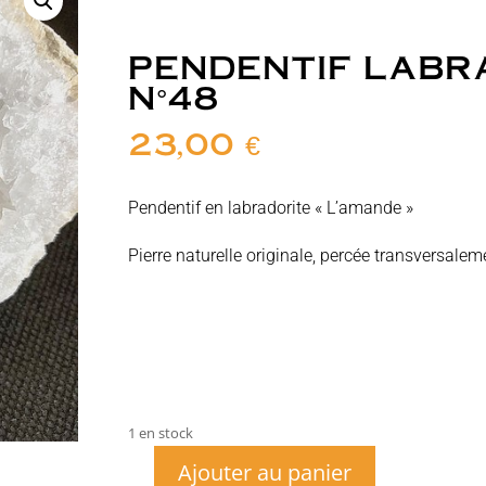
PENDENTIF LABR
N°48
23,00
€
Pendentif en labradorite « L’amande »
Pierre naturelle originale, percée transversaleme
1 en stock
Ajouter au panier
quantité