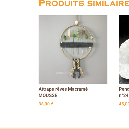
Produits similair
Attrape rêves Macramé
Pend
MOUSSE
n°24
38,00
€
45,0