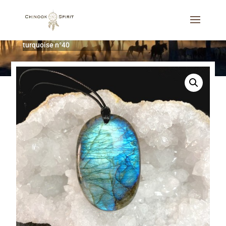
Accueil
/
Bijoux
/
Colliers
/
Pendentif Labradorite
turquoise n°40