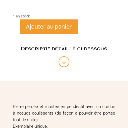
1 en stock
Ajouter au panier
quantité
de
Pendentif
Labradorite
Descriptif détaillé ci-dessous
turquoise
n°40
Pierre percée et montée en pendentif avec un cordon
à noeuds coulissants (de façon à pouvoir être portée
tout de suite).
Exemplaire unique.