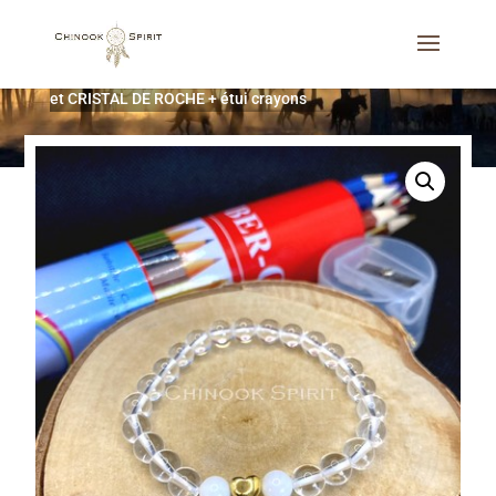
Accueil
/
Bijoux
/
Bracelets
/
Duo Bracelet enfant NACRE
et CRISTAL DE ROCHE + étui crayons