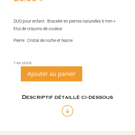
DUO pour enfant : Bracelet en pierres naturelles 6 mm +
Etui de crayons de couleur
Pierre : Cristal de roche et Nacre
1 en stock
Ajouter au panier
quantité
de
Duo
Bracelet
Descriptif détaillé ci-dessous
enfant
NACRE
et
CRISTAL
DE
ROCHE
+