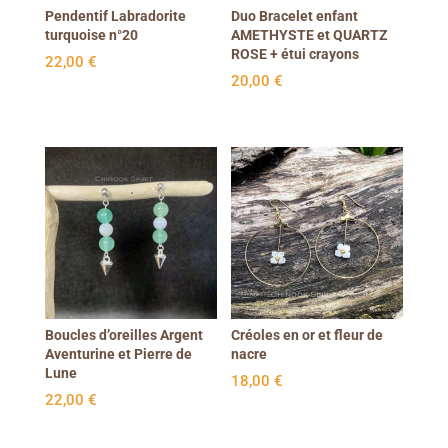
Pendentif Labradorite
Duo Bracelet enfant
turquoise n°20
AMETHYSTE et QUARTZ
ROSE + étui crayons
22,00
€
20,00
€
Boucles d’oreilles Argent
Créoles en or et fleur de
Aventurine et Pierre de
nacre
Lune
18,00
€
22,00
€