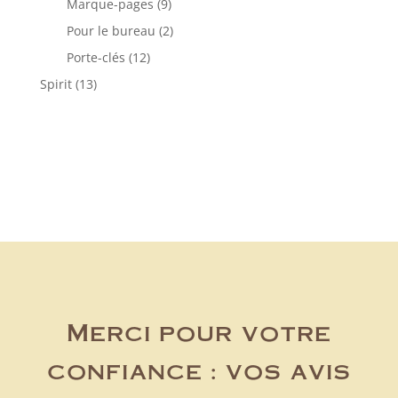
produits
9
Marque-pages
9
produits
2
Pour le bureau
2
produits
12
Porte-clés
12
produits
13
Spirit
13
produits
Merci pour votre
confiance : vos avis