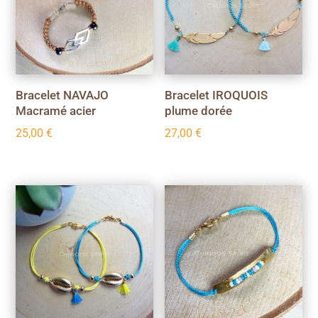
Bracelet NAVAJO
Bracelet IROQUOIS
Macramé acier
plume dorée
25,00
€
27,00
€