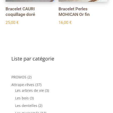
Bracelet CAURI
Bracelet Perles
coquillage doré
MOHICAN Or fin
25,00
€
16,00
€
Liste par catégorie
2
PROMOS
2
produits
37
Attrape-rêves
37
produits
3
Les arbres de vie
3
produits
3
Les bois
3
produits
2
Les dentelles
2
produits
12