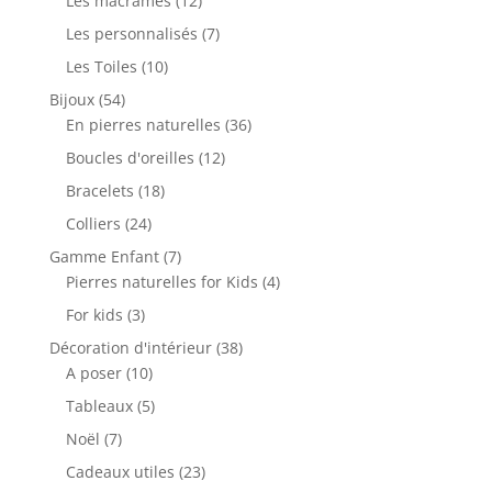
Les macramés
12
produits
7
Les personnalisés
7
produits
10
Les Toiles
10
produits
54
Bijoux
54
produits
36
En pierres naturelles
36
produits
12
Boucles d'oreilles
12
produits
18
Bracelets
18
produits
24
Colliers
24
produits
7
Gamme Enfant
7
produits
4
Pierres naturelles for Kids
4
produits
3
For kids
3
produits
38
Décoration d'intérieur
38
10
produits
A poser
10
produits
5
Tableaux
5
produits
7
Noël
7
produits
23
Cadeaux utiles
23