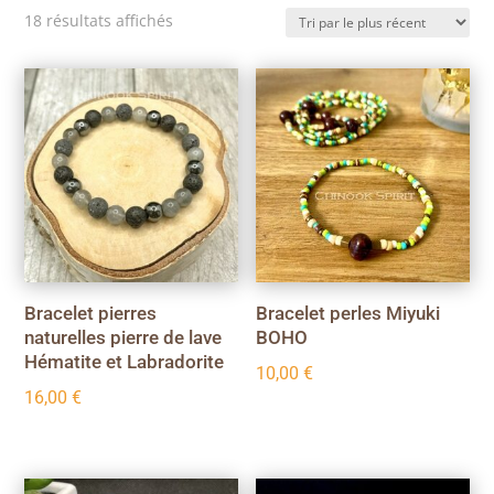
Trié
18 résultats affichés
du
plus
récent
au
plus
ancien
Bracelet pierres
Bracelet perles Miyuki
naturelles pierre de lave
BOHO
Hématite et Labradorite
10,00
€
16,00
€