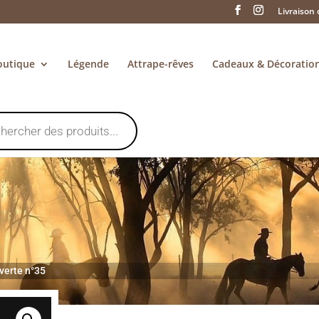
Livraison 
outique
Légende
Attrape-rêves
Cadeaux & Décoratio
verte n°35