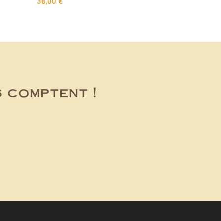
38,00
€
s comptent !