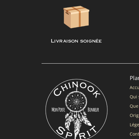
Livraison soignée
Pla
Accu
Qui 
Que 
Orig
Lég
Cont