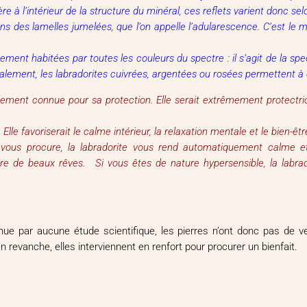
re à l’intérieur de la structure du minéral, ces reflets varient donc sel
s des lamelles jumelées, que l’on appelle l’adularescence. C’est le mi
ent habitées par toutes les couleurs du spectre : il s’agit de la spect
alement, les labradorites cuivrées, argentées ou rosées permettent à c
alement connue pour sa protection. Elle serait extrêmement protectric
 Elle favoriserait le calme intérieur, la relaxation mentale et le bien-êt
 vous procure, la labradorite vous rend automatiquement calme et
ire de beaux rêves. Si vous êtes de nature hypersensible, la labrad
connue par aucune étude scientifique, les pierres n’ont donc pas de 
evanche, elles interviennent en renfort pour procurer un bienfait.