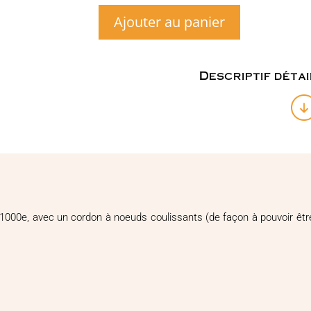
Ajouter au panier
quantité
de
Pendentif
Labradorite
Descriptif détai
verte
n°35
1000e, avec un cordon à noeuds coulissants (de façon à pouvoir être p