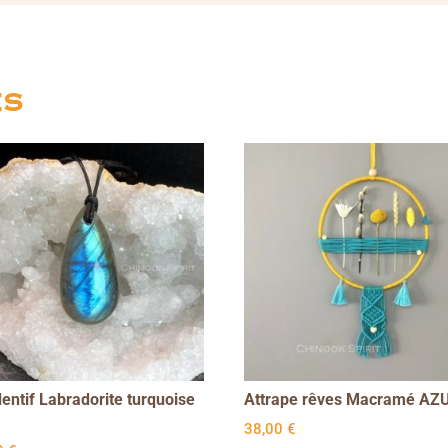
es
entif Labradorite turquoise
Attrape rêves Macramé AZ
38,00
€