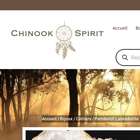
Accueil
B
Recherche
de
produits
Accueil
/
Bijoux
/
Colliers
/
Pendentif Labradorite 