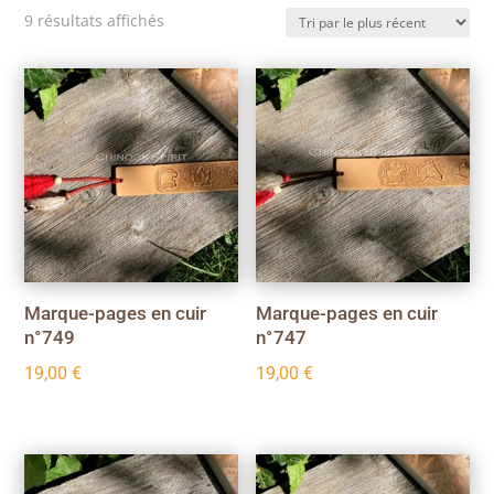
Trié
9 résultats affichés
du
plus
récent
au
plus
ancien
Marque-pages en cuir
Marque-pages en cuir
n°749
n°747
19,00
€
19,00
€