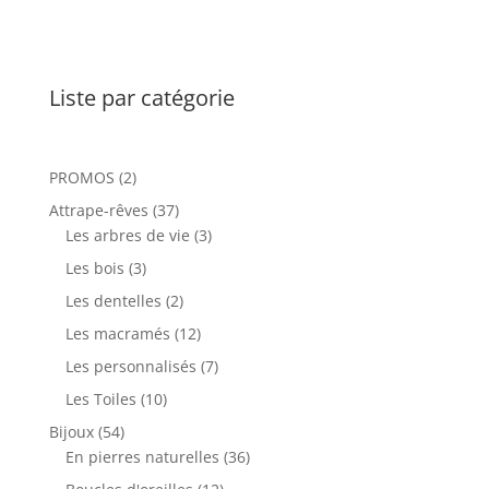
Liste par catégorie
2
PROMOS
2
produits
37
Attrape-rêves
37
produits
3
Les arbres de vie
3
produits
3
Les bois
3
produits
2
Les dentelles
2
produits
12
Les macramés
12
produits
7
Les personnalisés
7
produits
10
Les Toiles
10
produits
54
Bijoux
54
produits
36
En pierres naturelles
36
produits
12