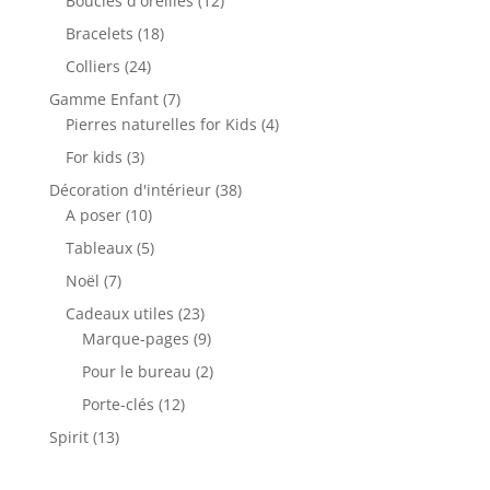
Boucles d'oreilles
12
produits
18
Bracelets
18
produits
24
Colliers
24
produits
7
Gamme Enfant
7
produits
4
Pierres naturelles for Kids
4
produits
3
For kids
3
produits
38
Décoration d'intérieur
38
10
produits
A poser
10
produits
5
Tableaux
5
produits
7
Noël
7
produits
23
Cadeaux utiles
23
produits
9
Marque-pages
9
produits
2
Pour le bureau
2
produits
12
Porte-clés
12
produits
13
Spirit
13
produits