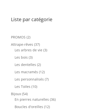
était :
est :
8,00 €.
6,00 €.
Liste par catégorie
2
PROMOS
2
produits
37
Attrape-rêves
37
produits
3
Les arbres de vie
3
produits
3
Les bois
3
produits
2
Les dentelles
2
produits
12
Les macramés
12
produits
7
Les personnalisés
7
produits
10
Les Toiles
10
produits
54
Bijoux
54
produits
36
En pierres naturelles
36
produits
12
Boucles d'oreilles
12