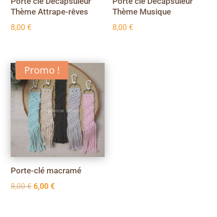
Porte clé Décapsuleur
Porte clé Décapsuleur
Thème Attrape-rêves
Thème Musique
8,00
€
8,00
€
Promo !
Porte-clé macramé
Le
Le
8,00
€
6,00
€
prix
prix
initial
actuel