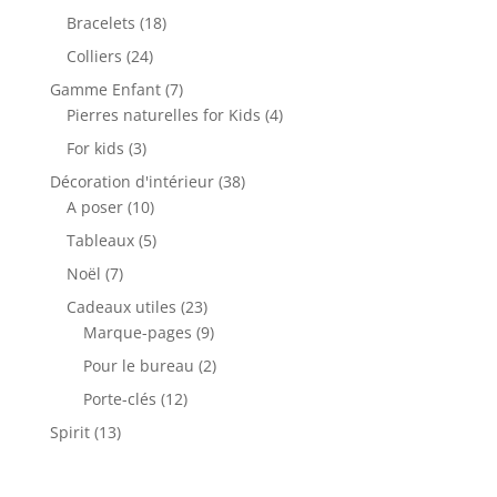
produits
18
Bracelets
18
produits
24
Colliers
24
produits
7
Gamme Enfant
7
produits
4
Pierres naturelles for Kids
4
produits
3
For kids
3
produits
38
Décoration d'intérieur
38
10
produits
A poser
10
produits
5
Tableaux
5
produits
7
Noël
7
produits
23
Cadeaux utiles
23
produits
9
Marque-pages
9
produits
2
Pour le bureau
2
produits
12
Porte-clés
12
produits
13
Spirit
13
produits