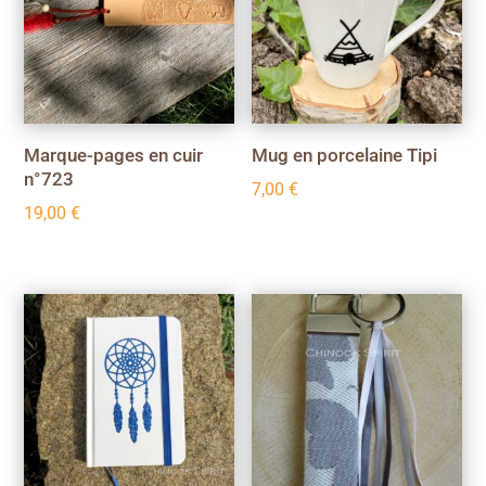
Marque-pages en cuir
Mug en porcelaine Tipi
n°723
7,00
€
19,00
€