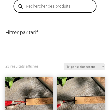
Recherche
de
produits
Filtrer par tarif
Trié
23 résultats affichés
du
plus
récent
au
plus
ancien