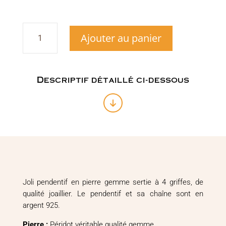
quantité
Ajouter au panier
de
Pendentif
Pierre
Gemme
Péridot
Descriptif détaillé ci-dessous
Joli pendentif en pierre gemme sertie à 4 griffes, de
qualité joaillier. Le pendentif et sa chaîne sont en
argent 925.
Pierre :
Péridot véritable qualité gemme