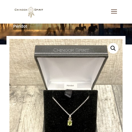
Accueil
/
Bijoux
/
Colliers
/
Pendentif Pierre Gemme
Péridot