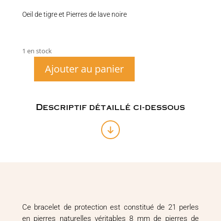
Oeil de tigre et Pierres de lave noire
1 en stock
Ajouter au panier
quantité
de
Bracelet
pierres
Descriptif détaillé ci-dessous
naturelles
oeil
de
tigre
et
pierre
de
lave
Ce bracelet de protection est constitué de 21 perles
en pierres naturelles véritables 8 mm de pierres de