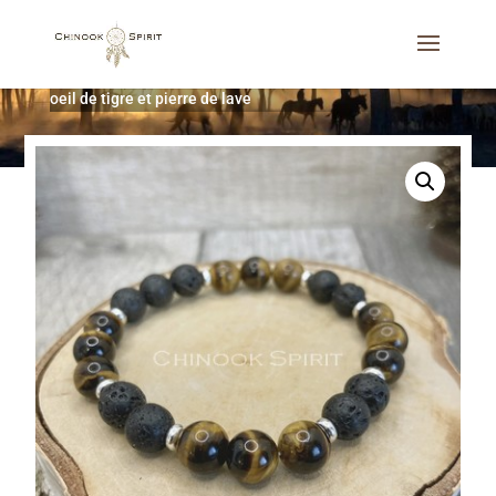
Accueil
/
Bijoux
/
Bracelets
/
Bracelet pierres naturelles
oeil de tigre et pierre de lave