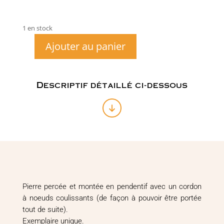
1 en stock
Ajouter au panier
quantité
de
Pendentif
Labradorite
Descriptif détaillé ci-dessous
rose
mordorée
n°26
Pierre percée et montée en pendentif avec un cordon
à noeuds coulissants (de façon à pouvoir être portée
tout de suite).
Exemplaire unique.