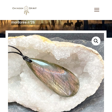
Accueil
/
Bijoux
/
Colliers
/
Pendentif Labradorite rose
mordorée n°26