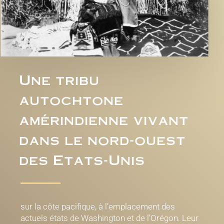
Une tribu
autochtone
amérindienne vivant
dans le nord-ouest
des Etats-Unis
sur la côte pacifique, à l’emplacement des
actuels états de Washington et de l’Orégon. Leur