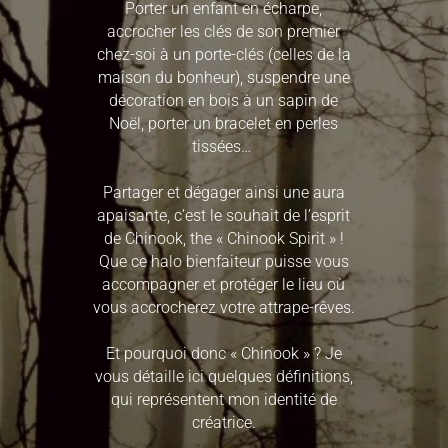
Porter un enfant en écharpe,
accrocher les clés de son premier
chez-soi à un porte-clés (celles de la
maison du bonheur), suspendre une
décoration en bois à un sapin de
Noël, porter un bracelet en perles
tissées…
Partager et dégager ainsi une aura
apaisante, c’est le souhait de l’esprit
de Chinook, the « Chinook Spirit » !
Que ce halo bienfaiteur puisse vous
accompagner et protéger le lieu où
vous accrocherez votre attrape-rêves.
Et pourquoi donc « Chinook » ? Je
vous détaille ici quelques définitions,
qui représentent mon identité de
créatrice.