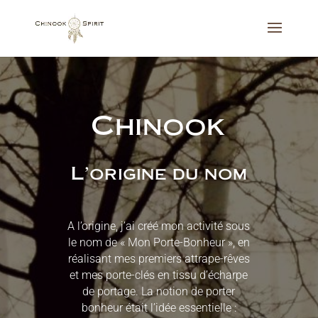
Chinook
L'origine du nom
A l’origine, j’ai créé mon activité sous
le nom de « Mon Porte-Bonheur », en
réalisant mes premiers attrape-rêves
et mes porte-clés en tissu d’écharpe
de portage. La notion de porter
bonheur était l’idée essentielle :