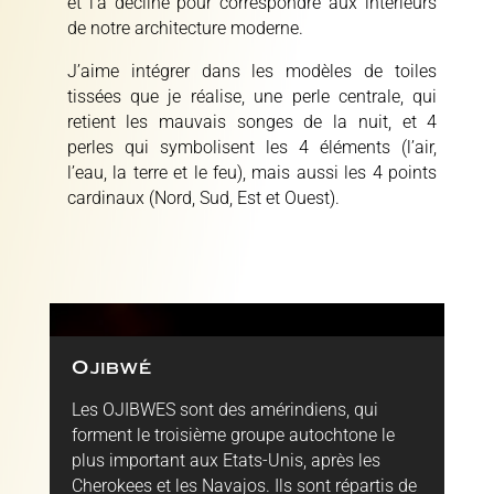
et l’a décliné pour correspondre aux intérieurs
de notre architecture moderne.
J’aime intégrer dans les modèles de toiles
tissées que je réalise, une perle centrale, qui
retient les mauvais songes de la nuit, et 4
perles qui symbolisent les 4 éléments (l’air,
l’eau, la terre et le feu), mais aussi les 4 points
cardinaux (Nord, Sud, Est et Ouest).
Ojibwé
Les OJIBWES sont des amérindiens, qui
forment le troisième groupe autochtone le
plus important aux Etats-Unis, après les
Cherokees et les Navajos. Ils sont répartis de