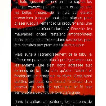
La toile agissant comme un filtre, captait les
songes envoyés par les esprits, et conservait
les belles images de la nuit, qui étaient
transmises jusqu’au bout des plumes pour
glisser jusqu’à l’enfant et lui procurer ainsi une
nuit paisible et réconfortante. A l’inverse, les
mauvaises ondes restaient emprisonnées
dans les fils de la toile et dans ses perles, pour
être détruites aux premières lueurs du jour.
Mais suite à l’agrandissement de la tribu, la
déesse ne parvenait plus à protéger seule tous
les enfants. Elle s’est donc adressée aux
femmes de la tribu afin qu’elles l’aident et
fabriquent un attrapeur de rêves. C’est ainsi
qu’elles ont tissé une toile à l’intérieur d’un
anneau en bois, de sorte que le fil soit
semblable à celui d’une toile d’araignée.
Dans la culture autochtone, les capteurs de