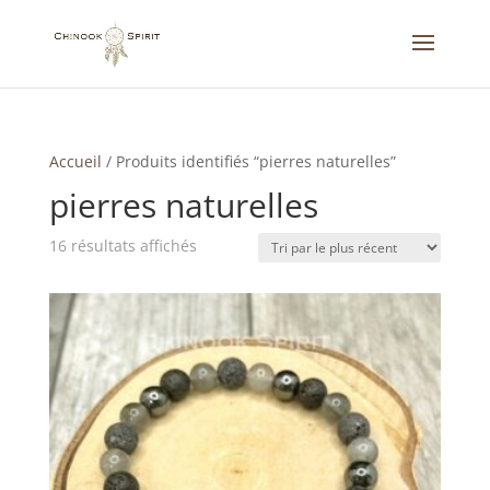
Accueil
/
Produits identifiés “pierres naturelles”
pierres naturelles
Trié
16 résultats affichés
du
plus
récent
au
plus
ancien