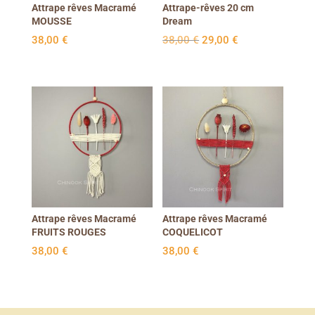
Attrape rêves Macramé
Attrape-rêves 20 cm
MOUSSE
Dream
Le
Le
38,00
€
38,00
€
29,00
€
prix
prix
initial
actuel
était :
est :
38,00 €.
29,00 €.
Attrape rêves Macramé
Attrape rêves Macramé
FRUITS ROUGES
COQUELICOT
38,00
€
38,00
€