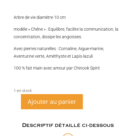
Arbre de vie diamètre 10 cm
modèle « Chêne » : Equilibre, facilite la communication, la
concentration, dissipe les angoisses.
Avec pierres naturelles : Cornaline, Aigue-marine,
Aventurine verte, Améthyste et Lapis-lazuli
100 % fait main avec amour par Chinook Spirit
1 en stock
Ajouter au panier
quantité
de
Arbre
de
Descriptif détaillé ci-dessous
vie
10