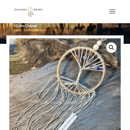
Accueil
/
Attrape-rêves
/
Les arbres de vie
/
Arbre de vie
10 cm Chêne