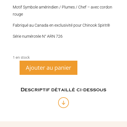
Motif Symbole amérindien / Plumes / Chef – avec cordon
rouge
Fabriqué au Canada en exclusivité pour Chinook Spirit®
Série numérotée N° ARN 726
1 en stock
Ajouter au panier
quantité
de
Marque-
pages
Descriptif détaillé ci-dessous
en
cuir
n°726