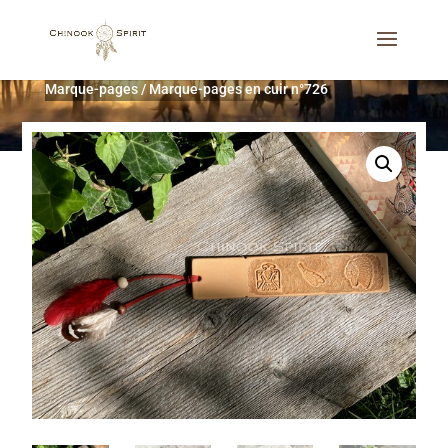
Accueil
/
Décoration d'intérieur
/
Cadeaux utiles
/
Marque-pages
/
Marque-pages en cuir n°726