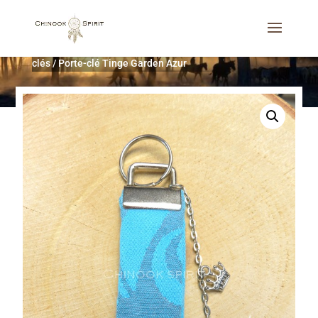
Accueil
/
Décoration d'intérieur
/
Cadeaux utiles
/
Porte-
clés
/
Porte-clé Tinge Garden Azur