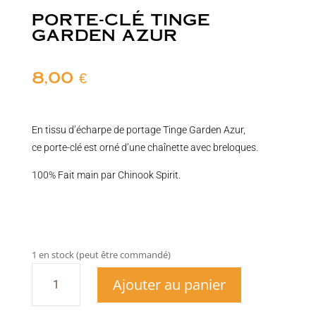
PORTE-CLÉ TINGE
GARDEN AZUR
8,00
€
En tissu d’écharpe de portage Tinge Garden Azur,
ce porte-clé est orné d’une chaînette avec breloques.
100% Fait main par Chinook Spirit.
1 en stock (peut être commandé)
quantité
Ajouter au panier
de
Porte-
clé