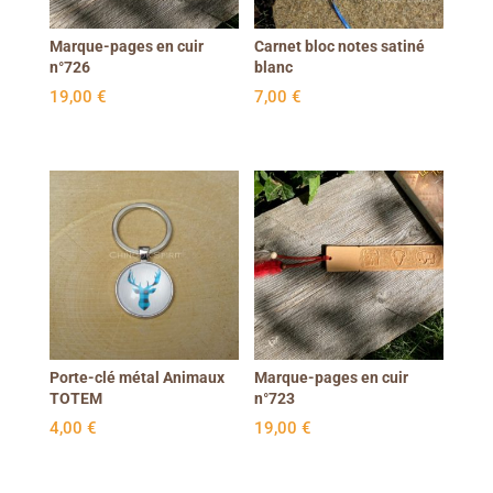
Marque-pages en cuir
Carnet bloc notes satiné
n°726
blanc
19,00
€
7,00
€
Porte-clé métal Animaux
Marque-pages en cuir
TOTEM
n°723
4,00
€
19,00
€