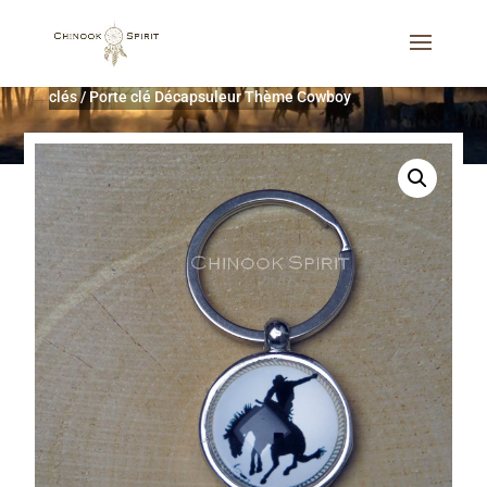
Accueil
/
Décoration d'intérieur
/
Cadeaux utiles
/
Porte-
clés
/
Porte clé Décapsuleur Thème Cowboy