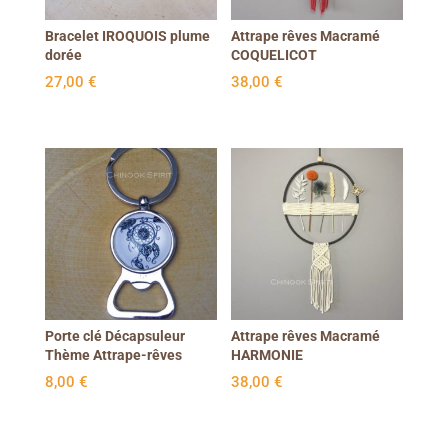
Bracelet IROQUOIS plume
Attrape rêves Macramé
dorée
COQUELICOT
27,00
€
38,00
€
Porte clé Décapsuleur
Attrape rêves Macramé
Thème Attrape-rêves
HARMONIE
8,00
€
38,00
€