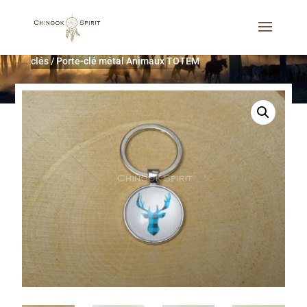
Accueil
/
Décoration d'intérieur
/
Cadeaux utiles
/
Porte-
clés
/
Porte-clé métal Animaux TOTEM