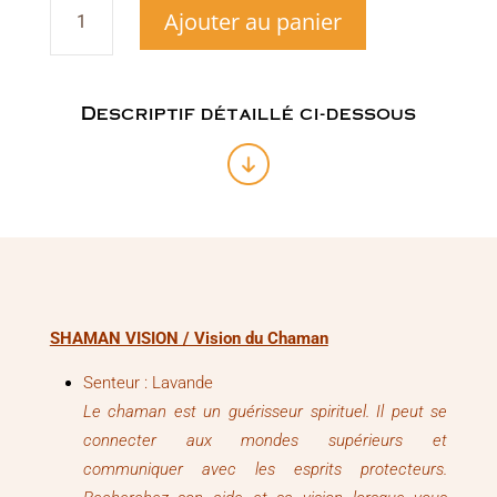
Ajouter au panier
de
Encens
Shaman
Vision
/
Descriptif détaillé ci-dessous
Vision
du
Chaman
SHAMAN VISION / Vision du Chaman
Senteur : Lavande
Le chaman est un guérisseur spirituel. Il peut se
connecter aux mondes supérieurs et
communiquer avec les esprits protecteurs.