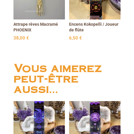
Attrape rêves Macramé
Encens Kokopelli / Joueur
PHOENIX
de flûte
38,00
€
6,50
€
Vous aimerez
peut-être
aussi…