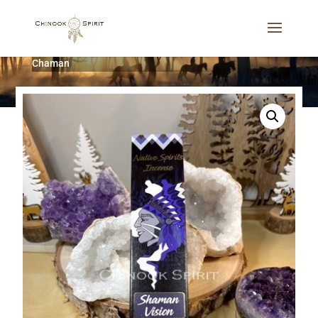
Accueil
/
Spirit
/
Encens Shaman Vision / Vision du
Chaman