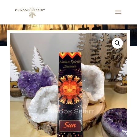
Accueil
/
Spirit
/
Encens Sun / Esprit du Soleil