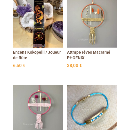
Encens Kokopelli / Joueur
Attrape rêves Macramé
de flûte
PHOENIX
6,50
€
38,00
€