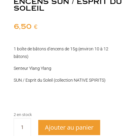
ENCENS SUN / ESPRIT DU
SOLEIL
6,50
€
1 boîte de bâtons d’encens de 15g (environ 10 à 12
bâtons)
Senteur Ylang Ylang
SUN / Esprit du Soleil (collection NATIVE SPIRITS)
2 en stock
quantité
Ajouter au panier
de
Encens