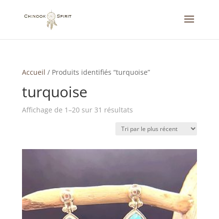
Accueil
/
Produits identifiés “turquoise”
turquoise
Trié
Affichage de 1–20 sur 31 résultats
du
plus
récent
au
plus
ancien