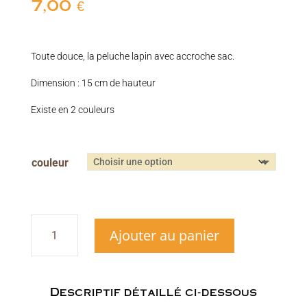
7,00
€
Toute douce, la peluche lapin avec accroche sac.
Dimension : 15 cm de hauteur
Existe en 2 couleurs
couleur
quantité
Ajouter au panier
de
Peluche
lapin
tout
doux
Descriptif détaillé ci-dessous