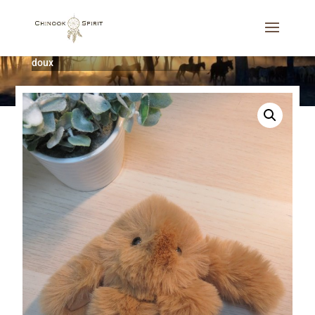
Accueil
/
Gamme Enfant
/
For kids
/
Peluche lapin tout
doux