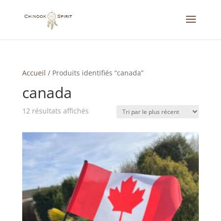
Accueil
/
Produits identifiés “canada”
canada
Trié
12 résultats affichés
du
plus
récent
au
plus
ancien