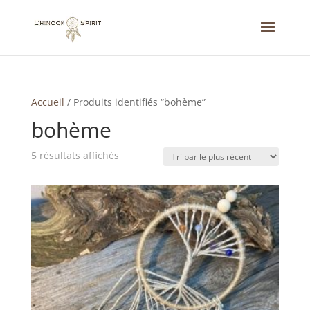
Accueil
/
Produits identifiés “bohème”
bohème
Trié
5 résultats affichés
du
plus
récent
au
plus
ancien