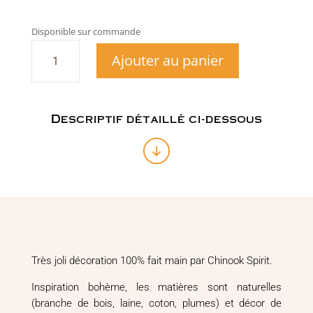
Disponible sur commande
quantité
Ajouter au panier
de
Tipi
bohème
Descriptif détaillé ci-dessous
Très joli décoration 100% fait main par Chinook Spirit.
Inspiration bohème, les matières sont naturelles
(branche de bois, laine, coton, plumes) et décor de