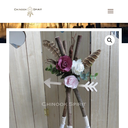
Accueil
/
Décoration d'intérieur
/
A poser
/
Tipi bohème