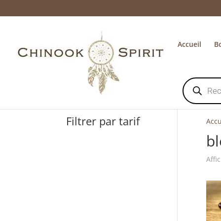
Accueil
B
Recherche
de
produits
Filtrer par tarif
Accu
b
Affi