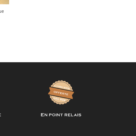
ue
e
En point relais