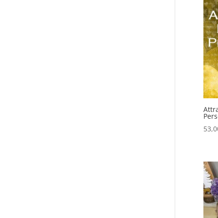
Attr
Pers
53,