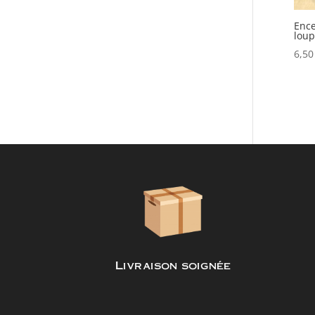
Ence
loup
6,5
Livraison soignée