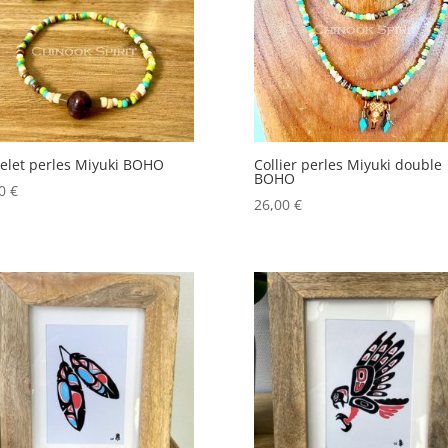
ancien
elet perles Miyuki BOHO
Collier perles Miyuki double
BOHO
00
€
26,00
€