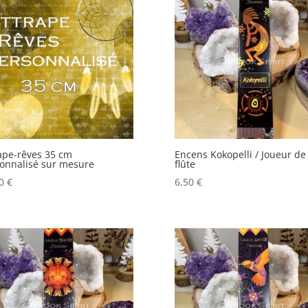
ape-rêves 35 cm
Encens Kokopelli / Joueur de
onnalisé sur mesure
flûte
00
€
6,50
€