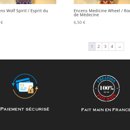
ns Wolf Spirit / Esprit du
Encens Medicine Wheel / Ro
de Médecine
0
€
6,50
€
1
2
3
4
→
Paiement sécurisé
Fait main en Franc