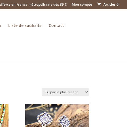
offerte en France métropolitaine dès 89 €
Mon compte
Articles 0
n
Liste de souhaits
Contact