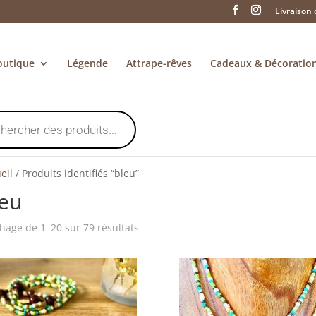
Livraison 
outique
Légende
Attrape-rêves
Cadeaux & Décoratio
eil
/
Produits identifiés “bleu”
leu
Trié
chage de 1–20 sur 79 résultats
du
plus
récent
au
plus