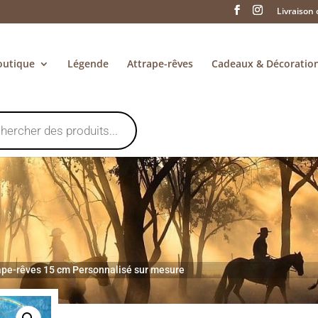
Livraison 
outique
Légende
Attrape-rêves
Cadeaux & Décoratio
ape-rêves 15 cm Personnalisé sur mesure