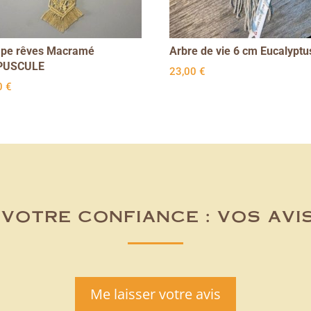
ape rêves Macramé
Arbre de vie 6 cm Eucalyptu
PUSCULE
23,00
€
0
€
votre confiance : vos avi
Me laisser votre avis