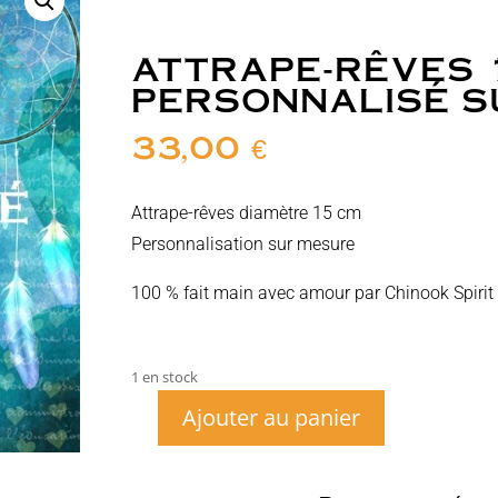
ATTRAPE-RÊVES 
PERSONNALISÉ S
33,00
€
Attrape-rêves diamètre 15 cm
Personnalisation sur mesure
100 % fait main avec amour par Chinook Spirit
1 en stock
Ajouter au panier
quantité
de
Attrape-
rêves