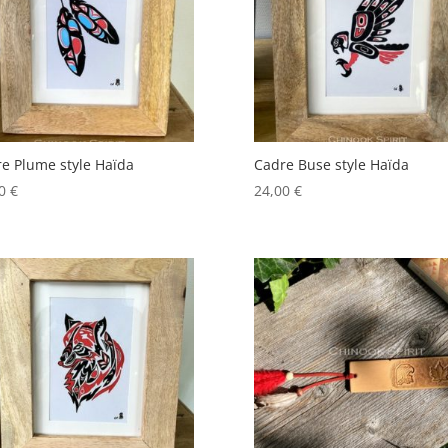
ancien
e Plume style Haïda
Cadre Buse style Haïda
00
€
24,00
€