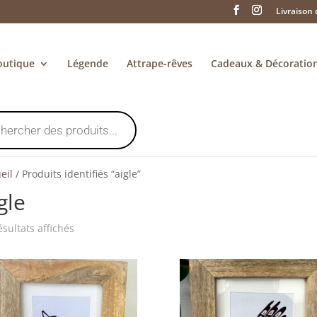
Livraison 
outique
Légende
Attrape-rêves
Cadeaux & Décoratio
eil
/
Produits identifiés “aigle”
gle
Trié
ésultats affichés
du
plus
récent
au
plus