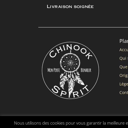
Livraison soignée
Pla
Accu
Qui 
Que 
Orig
Lég
Cont
Nous utilisons des cookies pour vous garantir la meilleure e
Chinook Spirit ® |
Mentions légales
|
Conditions gé