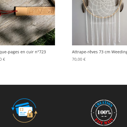
ue-pages en cuir n°723
Attrape-rêves 73 cm Weedin
00
€
70,00
€