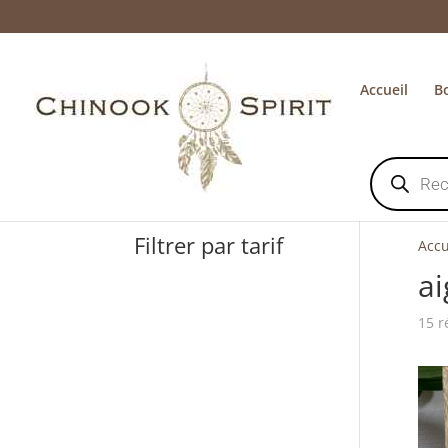
Accueil
B
Recherche
de
produits
Filtrer par tarif
Accu
ai
15 r