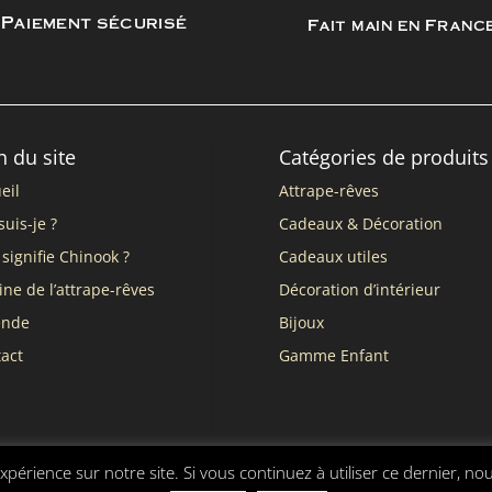
Paiement sécurisé
Fait main en Franc
n du site
Catégories de produits
eil
Attrape-rêves
suis-je ?
Cadeaux & Décoration
signifie Chinook ?
Cadeaux utiles
ine de l’attrape-rêves
Décoration d’intérieur
ende
Bijoux
act
Gamme Enfant
xpérience sur notre site. Si vous continuez à utiliser ce dernier, no
nérales de vente