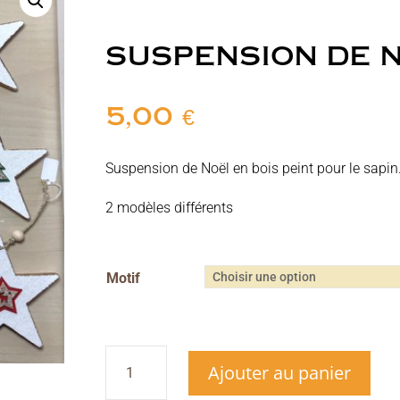
SUSPENSION DE 
5,00
€
Suspension de Noël en bois peint pour le sapin
2 modèles différents
Motif
quantité
Ajouter au panier
de
Suspension