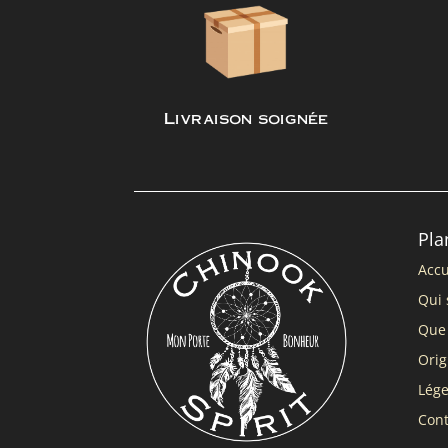
Livraison soignée
Pla
Accu
Qui 
Que 
Orig
Lég
Cont