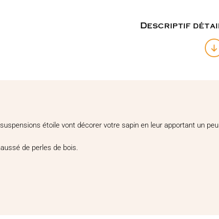
de
Noël
étoile
Descriptif détai
 suspensions étoile vont décorer votre sapin en leur apportant un peu 
éhaussé de perles de bois.