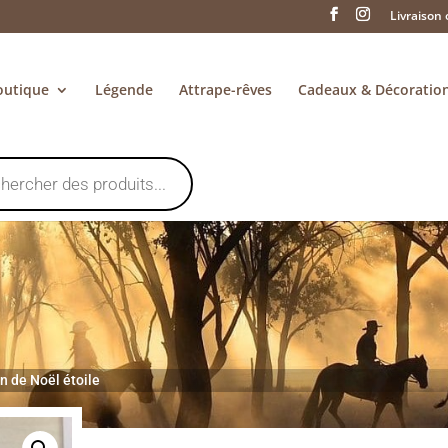
Livraison 
outique
Légende
Attrape-rêves
Cadeaux & Décoratio
n de Noël étoile