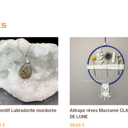
es
entif Labradorite mordorée
Attrape rêves Macramé CL
DE LUNE
0
€
38,00
€