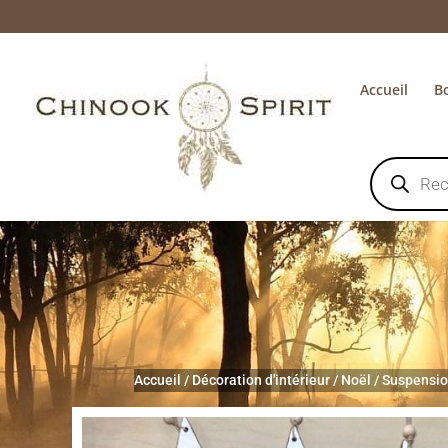
Accueil
B
Recherche
de
produits
Accueil
/
Décoration d'intérieur
/
Noël
/
Suspensio