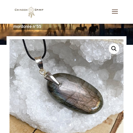
Accueil
/
Bijoux
/
Colliers
/
Pendentif Labradorite rose
mordorée n°55