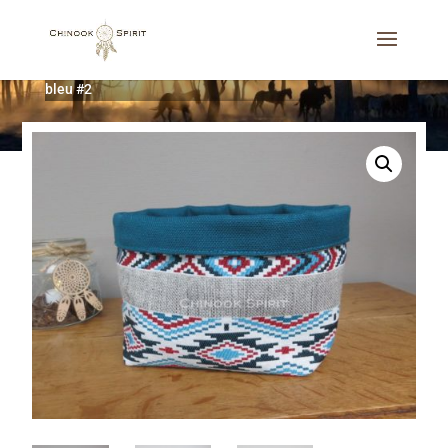
Accueil
/
Décoration d'intérieur
/
A poser
/
Panier Sioux
bleu #2