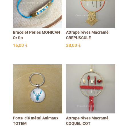
Bracelet Perles MOHICAN
Attrape rêves Macramé
Or fin
CREPUSCULE
16,00
€
38,00
€
Porte-clé métal Animaux
Attrape rêves Macramé
TOTEM
COQUELICOT