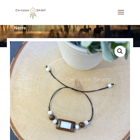
Accueil
/
Bijoux
/
Bracelets
/
Bracelet PUEBLOS Bois et
Nacre