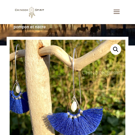
Accueil
/
Bijoux
/
Boucles d'oreilles
/
Boucles d’oreilles
pompon et nacre