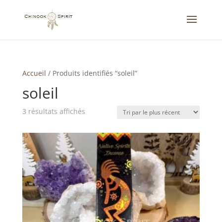
Accueil
/
Produits identifiés “soleil”
soleil
Trié
3 résultats affichés
du
plus
récent
au
plus
ancien