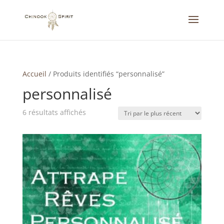
Accueil
/
Produits identifiés “personnalisé”
personnalisé
Trié
6 résultats affichés
du
plus
récent
au
plus
ancien