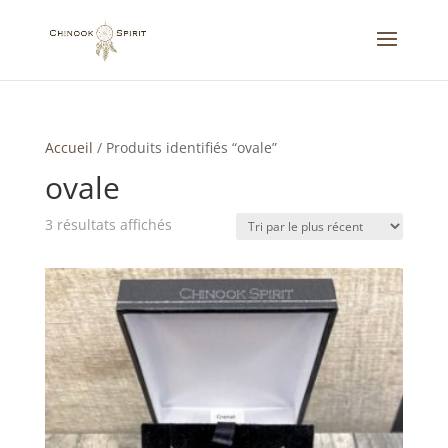
Accueil
/
Produits identifiés “ovale”
ovale
Trié
3 résultats affichés
du
plus
récent
au
plus
ancien