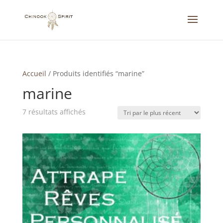
Accueil
/
Produits identifiés “marine”
marine
Trié
7 résultats affichés
du
plus
récent
au
plus
ancien