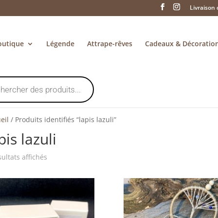
Livraison 
outique
Légende
Attrape-rêves
Cadeaux & Décoratio
eil
/
Produits identifiés “lapis lazuli”
pis lazuli
Trié
sultats affichés
du
plus
récent
au
plus