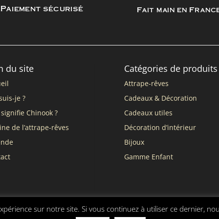
Paiement sécurisé
Fait main en Franc
n du site
Catégories de produits
eil
Attrape-rêves
suis-je ?
Cadeaux & Décoration
signifie Chinook ?
Cadeaux utiles
ine de l’attrape-rêves
Décoration d’intérieur
ende
Bijoux
act
Gamme Enfant
xpérience sur notre site. Si vous continuez à utiliser ce dernier, no
nérales de vente