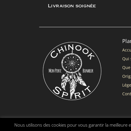
Livraison soignée
Pla
Accu
Qui 
Que 
Orig
Lég
Cont
Nous utilisons des cookies pour vous garantir la meilleure e
Chinook Spirit ® |
Mentions légales
|
Conditions gé