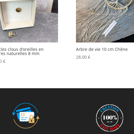
ancien
les clous d’oreilles en
Arbre de vie 10 cm Chêne
res naturelles 8 mm
28,00
€
00
€