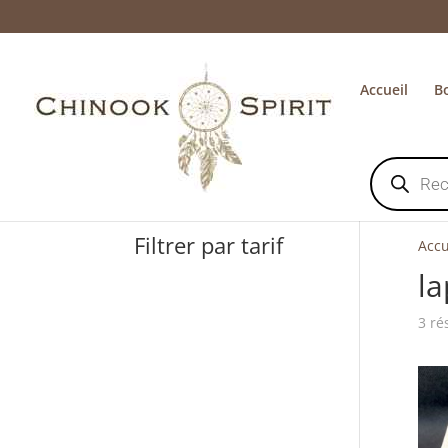
Accueil
B
Recherche
de
produits
Filtrer par tarif
Accu
la
3 ré