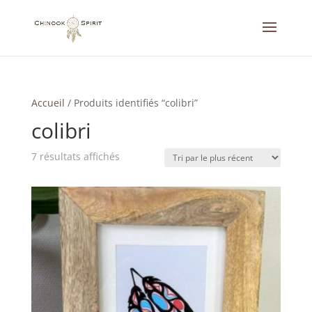
Accueil
/
Produits identifiés “colibri”
colibri
Trié
7 résultats affichés
du
plus
récent
au
plus
ancien