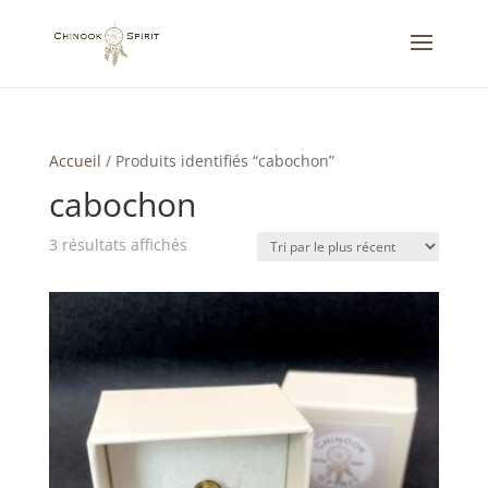
Accueil
/
Produits identifiés “cabochon”
cabochon
Trié
3 résultats affichés
du
plus
récent
au
plus
ancien