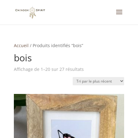
Accueil
/
Produits identifiés “bois”
bois
Trié
Affichage de 1–20 sur 27 résultats
du
plus
récent
au
plus
ancien