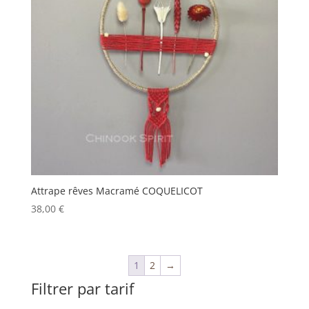
Attrape rêves Macramé COQUELICOT
38,00
€
1
2
→
Filtrer par tarif