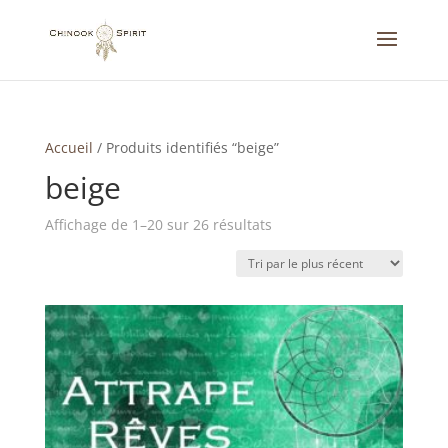
Accueil
/
Produits identifiés “beige”
beige
Trié
Affichage de 1–20 sur 26 résultats
du
plus
récent
au
plus
ancien