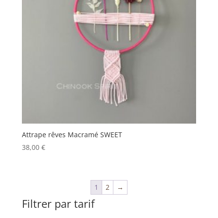
Attrape rêves Macramé SWEET
38,00
€
1
2
→
Filtrer par tarif