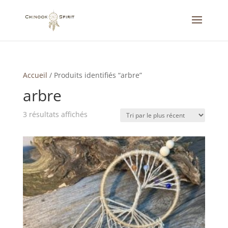
Accueil
/
Produits identifiés “arbre”
arbre
Trié
3 résultats affichés
du
plus
récent
au
plus
ancien