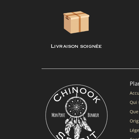
Livraison soignée
Pla
Accu
Qui 
Que 
Orig
Lég