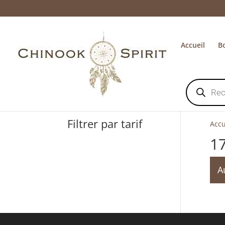
Accueil
B
Recherche
de
produits
Filtrer par tarif
Accu
1
A