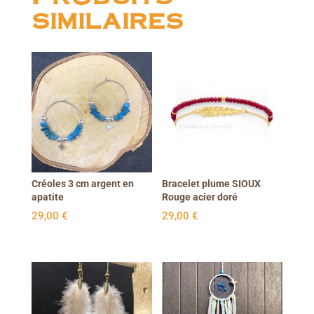
similaires
Créoles 3 cm argent en
Bracelet plume SIOUX
apatite
Rouge acier doré
29,00
€
29,00
€