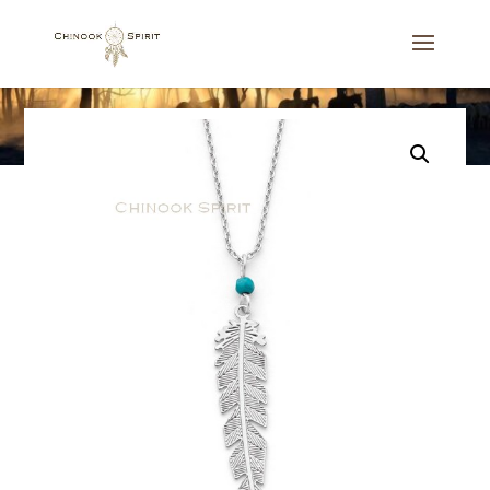
Accueil
/
Bijoux
/
Colliers
/
Sautoir plume NAVAJO acier