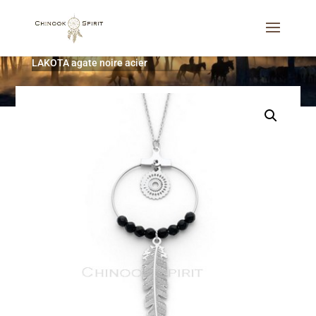
Accueil
/
Bijoux
/
Colliers
/
Sautoir attrape-rêves
LAKOTA agate noire acier