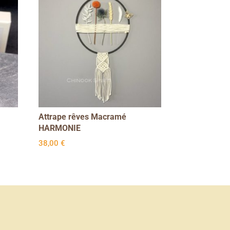
Attrape rêves Macramé
HARMONIE
38,00
€