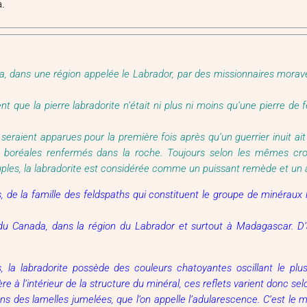
a.
a, dans une région appelée le Labrador, par des missionnaires morav
ent que la pierre labradorite n’était ni plus ni moins qu’une pierre de
seraient apparues pour la première fois après qu’un guerrier inuit ait
s boréales renfermés dans la roche. Toujours selon les mêmes croya
ples, la labradorite est considérée comme un puissant remède et un 
s, de la famille des feldspaths qui constituent le groupe de minérau
du Canada, dans la région du Labrador et surtout à Madagascar. D’a
, la labradorite possède des couleurs chatoyantes oscillant le pl
re à l’intérieur de la structure du minéral, ces reflets varient donc sel
s des lamelles jumelées, que l’on appelle l’adularescence. C’est le mi