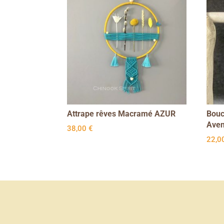
Attrape rêves Macramé AZUR
Bouc
Aven
38,00
€
22,0