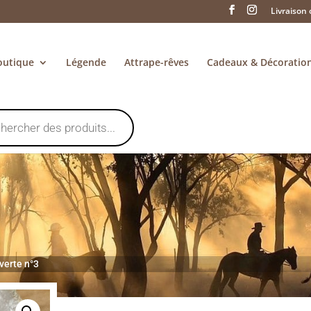
Livraison 
outique
Légende
Attrape-rêves
Cadeaux & Décoratio
verte n°3