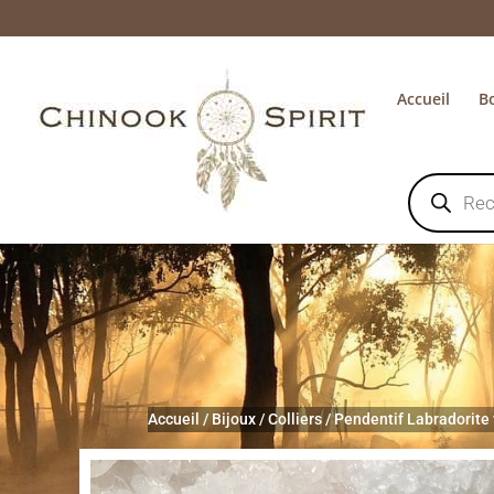
Accueil
B
Recherche
de
produits
Accueil
/
Bijoux
/
Colliers
/
Pendentif Labradorite 