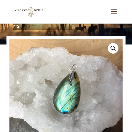
Accueil
/
Bijoux
/
Colliers
/
Pendentif Labradorite verte
n°2