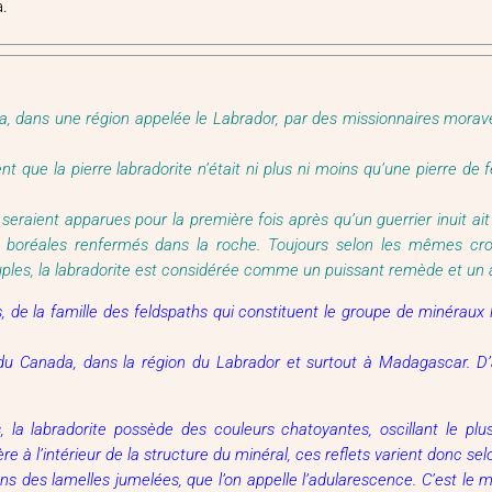
a.
a, dans une région appelée le Labrador, par des missionnaires morav
ent que la pierre labradorite n’était ni plus ni moins qu’une pierre de
seraient apparues pour la première fois après qu’un guerrier inuit ait
s boréales renfermés dans la roche. Toujours selon les mêmes croya
ples, la labradorite est considérée comme un puissant remède et un 
s, de la famille des feldspaths qui constituent le groupe de minérau
du Canada, dans la région du Labrador et surtout à Madagascar. D’a
, la labradorite possède des couleurs chatoyantes, oscillant le pl
re à l’intérieur de la structure du minéral, ces reflets varient donc sel
s des lamelles jumelées, que l’on appelle l’adularescence. C’est le mi