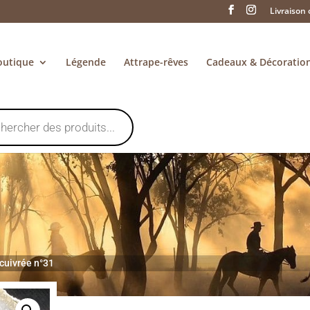
Livraison 
outique
Légende
Attrape-rêves
Cadeaux & Décoratio
cuivrée n°31