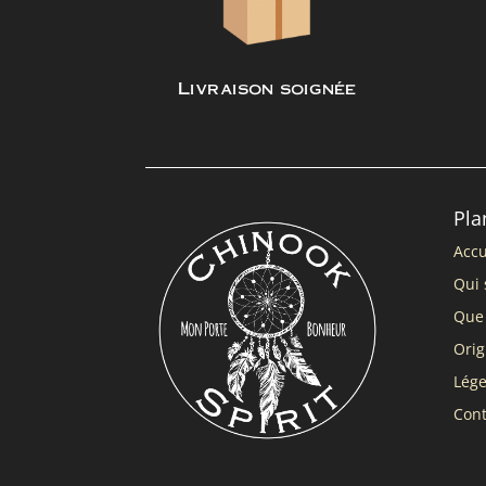
Livraison soignée
Pla
Accu
Qui 
Que 
Orig
Lég
Cont