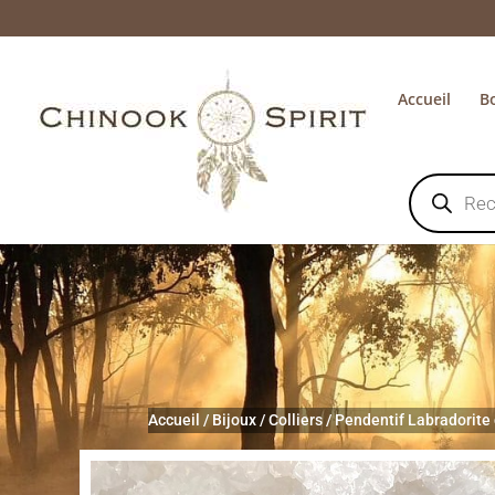
Accueil
B
Recherche
de
produits
Accueil
/
Bijoux
/
Colliers
/
Pendentif Labradorite 