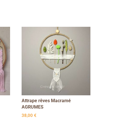
Attrape rêves Macramé
AGRUMES
38,00
€