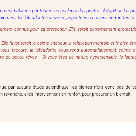
ent habitées par toutes les couleurs du spectre : il s’agit de la spect
alement, les labradorites cuivrées, argentées ou rosées permettent à c
alement connue pour sa protection. Elle serait extrêmement protectric
 Elle favoriserait le calme intérieur, la relaxation mentale et le bien-êt
 vous procure, la labradorite vous rend automatiquement calme et
ire de beaux rêves. Si vous êtes de nature hypersensible, la labrad
connue par aucune étude scientifique, les pierres n’ont donc pas de 
evanche, elles interviennent en renfort pour procurer un bienfait.